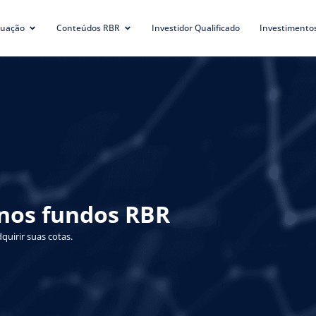
tuação
Conteúdos RBR
Investidor Qualificado
Investimento
 nos fundos RBR
quirir suas cotas.