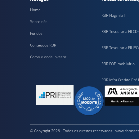
Home
RBR Flagship II
Sobre nós
RBR Tesouraria FII CDI
Fundos
Conteúdos RBR
RBR Tesouraria FII IPC
Como e onde investir
RBR FOF Imobiliário
RBR Infra Crédito Pré I
© Copyright 2026 - Todos os direitos reservados - www.rbrasse