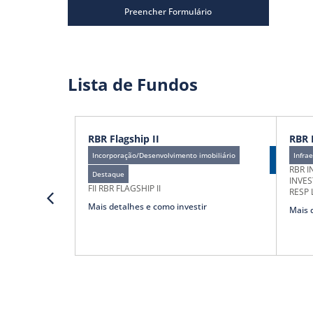
Preencher Formulário
Lista de Fundos
RBR Flagship II
RBR 
Incorporação/Desenvolvimento imobiliário
Em
Infra
Oferta
RBR I
Destaque
INVES
FII RBR FLAGSHIP II
RESP 
Mais detalhes e como investir
Mais 