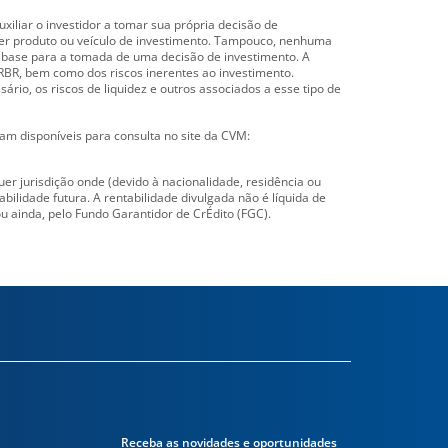
iliar o investidor a tomar sua própria decisão de
uer produto ou veículo de investimento. Tampouco, nenhuma
o base para a tomada de uma decisão de investimento. A
RBR, bem como dos riscos inerentes ao investimento.
rio, os riscos de liquidez e outros associados a esse tipo de
m disponíveis para consulta no site da CVM:
r jurisdição onde (devido à nacionalidade, residência ou
bilidade futura. A rentabilidade divulgada não é líquida de
u ainda, pelo Fundo Garantidor de CrÉdito (FGC).
Receba as novidades e oportunidades