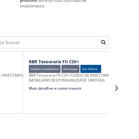
próximo
durante toda a jornada de
investimento.
RBR Tesouraria FII CDI+
RBR Tesou
Crédito imobiliário
Destaque
Em Oferta
Crédito imobi
E INVESTIMENTO EM
RBR Tesouraria FII CDI+ FUNDO DE INVESTIMENTO
RBR Tesour
IMOBILIÁRIO RESPONSABILIDADE LIMITADA
IMOBILIÁRI
Mais detalhes e como investir
Mais detalh