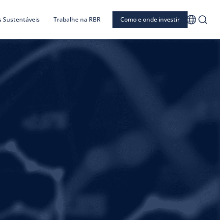
s Sustentáveis
Trabalhe na RBR
Como e onde investir