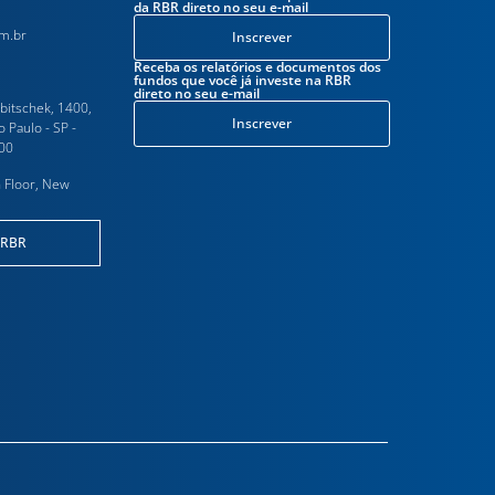
da RBR direto no seu e-mail
m.br
Inscrever
Receba os relatórios e documentos dos
fundos que você já investe na RBR
direto no seu e-mail
ubitschek, 1400,
Inscrever
o Paulo - SP -
000
 Floor, New
 RBR