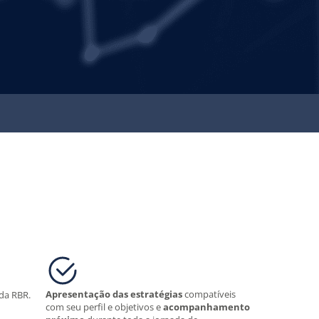
Apresentação das estratégias
compatíveis
da RBR.
com seu perfil e objetivos e
acompanhamento