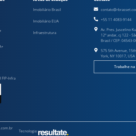
Imobiliário Brasil
contato@rbrasset.co
+55 11 4083-9144
Imobiliário EUA
Av. Pres. Juscelino K
+
Infraestrutura
12º andar, cj 122 - Sã
Brasil / CEP: 04543-
A+
575 5th Avenue, 15th
York, NY 10017, USA
Trabalhe na
I FIP-Infra
t.com.br
Tecnologia: