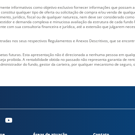
mente informativos como objetivo exclusivo fornecer informações que possam aux
onstitui qualquer tipo de oferta ou solicitação de compra e/ou venda de qualq
imento, jurídico, fiscal ou de qualquer natureza, nem deve ser considerado com
nvestidor e demanda complexa e minuciosa avaliação da estrutura de cada fundo 
e com sua consultoria financeira e jurídica, até a extensão que julgarem necessá
radas nos seus respectivos Regulamentos e Anexos Descritivos, que se encontra
tas futuras. Esta apresentação não é direcionada a nenhuma pessoa em qualque
eja proibida. A rentabilidade obtida no passado não representa garantia de renta
dministrador do fundo, gestor da carteira, por qualquer mecanismo de seguro, o
que
Áreas de atuação
Contato