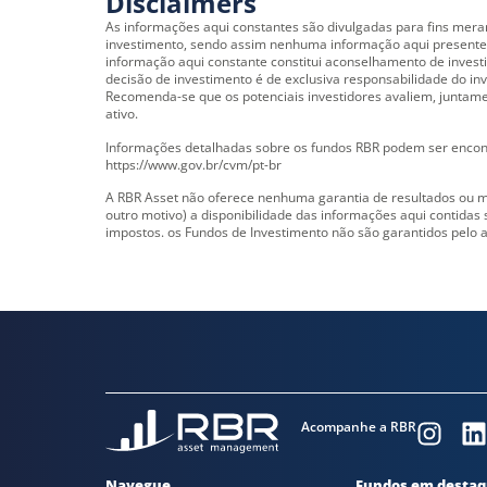
Disclaimers
As informações aqui constantes são divulgadas para fins mera
investimento, sendo assim nenhuma informação aqui presente c
informação aqui constante constitui aconselhamento de invest
decisão de investimento é de exclusiva responsabilidade do i
Recomenda-se que os potenciais investidores avaliem, juntament
ativo.
Informações detalhadas sobre os fundos RBR podem ser encont
https://www.gov.br/cvm/pt-br
A RBR Asset não oferece nenhuma garantia de resultados ou me
outro motivo) a disponibilidade das informações aqui contidas s
impostos. os Fundos de Investimento não são garantidos pelo a
Acompanhe a RBR
Navegue
Fundos em desta