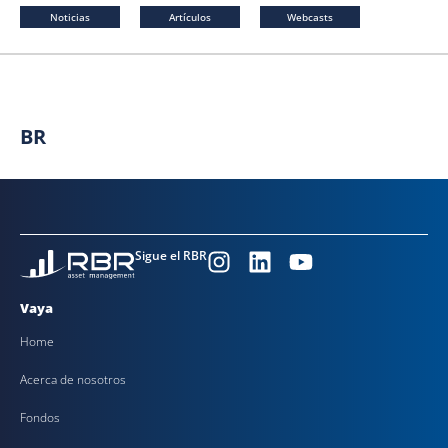
Noticias
Artículos
Webcasts
BR
Sigue el RBR
Vaya
Home
Acerca de nosotros
Fondos