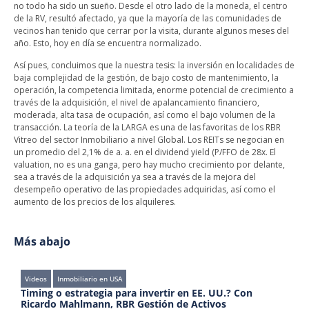
no todo ha sido un sueño. Desde el otro lado de la moneda, el centro
de la RV, resultó afectado, ya que la mayoría de las comunidades de
vecinos han tenido que cerrar por la visita, durante algunos meses del
año. Esto, hoy en día se encuentra normalizado.
Así pues, concluimos que la nuestra tesis: la inversión en localidades de
baja complejidad de la gestión, de bajo costo de mantenimiento, la
operación, la competencia limitada, enorme potencial de crecimiento a
través de la adquisición, el nivel de apalancamiento financiero,
moderada, alta tasa de ocupación, así como el bajo volumen de la
transacción. La teoría de la LARGA es una de las favoritas de los RBR
Vitreo del sector Inmobiliario a nivel Global. Los REITs se negocian en
un promedio del 2,1% de a. a. en el dividend yield (P/FFO de 28x. El
valuation, no es una ganga, pero hay mucho crecimiento por delante,
sea a través de la adquisición ya sea a través de la mejora del
desempeño operativo de las propiedades adquiridas, así como el
aumento de los precios de los alquileres.
Más abajo
nmobiliario en USA
Artículos
Inmobil
Data de publicaç
 estrategia para invertir en EE. UU.? Con
Glosario de t
Mahlmann, RBR Gestión de Activos