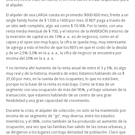
el alquiler.
El alquiler de una LARGA cuesta en promedio $600-800 mes, frente a un
single family home de $ 1200 a 1600 por mes. El REIT paga a través de
un sitio web completo, algo así como $ 70-90k. Por lo tanto, con una
renta media mensual de $ 700, y el retorno de la INVERSIÓN (retorno de
la inversión de capital es de 10% a. a.. es de negocios, como en el
capex y el opex son muy bajos, la cifra se queda muy, muy interesante.
Se agrega a esto el hecho de que los REITs en que el costo de la deuda
y de un 2,5%-3,0% en la a. a. a., la cifra de negocio se encuentra por
encima del 20% en la a. a. a.
Y no termina ahí! Aumento de la renta anual de entre el 3 y 5%, es algo
muy real y de la historia, muestra de esto). Estamos hablando de us $
35,00 por mes, en la cuenta de los ocupantes, lo que no está bien,
porque es la base de la renta es más baja. Como se trata de un
segmento con una ocupación de más del 95%, y el bajo volumen de la
transacción, que estamos hablando de un centro de una gran
flexibilidad y una gran capacidad de crecimiento.
Durante la crisis, el alquiler de colección, no solo se ha mantenido por
encima de un segmento de "gs", muy diversa, entre los estados
miembros, y el 98%, como también se ha producido un aumento de la
ocupación, una vez que las familias han salido de las zonas urbanas, y
se dirigieron a los lugares con baja densidad de población. Claro que