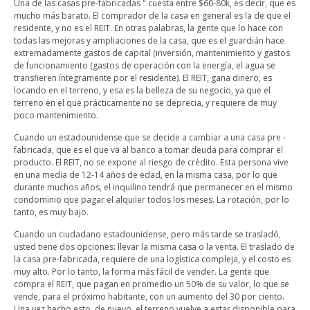
Una de las casas pre-fabricadas " cuesta entre $60-80k, es decir, que es
mucho más barato. El comprador de la casa en general es la de que el
residente, y no es el REIT. En otras palabras, la gente que lo hace con
todas las mejoras y ampliaciones de la casa, que es el guardián hace
extremadamente gastos de capital (inversión, mantenimiento y gastos
de funcionamiento (gastos de operación con la energía, el agua se
transfieren íntegramente por el residente). El REIT, gana dinero, es
locando en el terreno, y esa es la belleza de su negocio, ya que el
terreno en el que prácticamente no se deprecia, y requiere de muy
poco mantenimiento.
Cuando un estadounidense que se decide a cambiar a una casa pre -
fabricada, que es el que va al banco a tomar deuda para comprar el
producto. El REIT, no se expone al riesgo de crédito. Esta persona vive
en una media de 12-14 años de edad, en la misma casa, por lo que
durante muchos años, el inquilino tendrá que permanecer en el mismo
condominio que pagar el alquiler todos los meses. La rotación, por lo
tanto, es muy bajo.
Cuando un ciudadano estadounidense, pero más tarde se trasladó,
usted tiene dos opciones: llevar la misma casa o la venta. El traslado de
la casa pre-fabricada, requiere de una logística compleja, y el costo es
muy alto. Por lo tanto, la forma más fácil de vender. La gente que
compra el REIT, que pagan en promedio un 50% de su valor, lo que se
vende, para el próximo habitante, con un aumento del 30 por ciento.
Una vez hecho esto, de nuevo, el terreno vuelve a estar disponible para