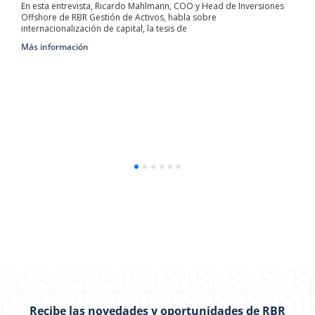
Con el objetivo 
trevista, Ricardo Mahlmann, COO y Head de Inversiones
accesible, hemos 
e RBR Gestión de Activos, habla sobre
utilizados en el 
alización de capital, la tesis de
Más información
mación
Recibe las novedades y oportunidades de RBR