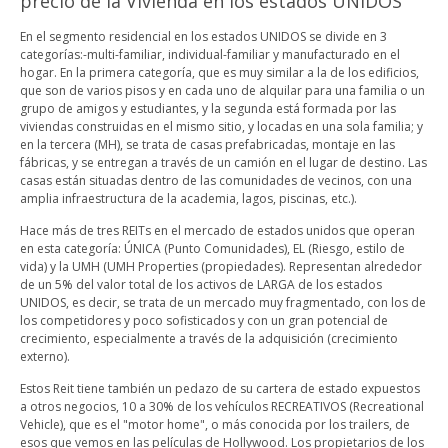
precio de la Vivienda en los estados UNIDOS
En el segmento residencial en los estados UNIDOS se divide en 3
categorías:-multi-familiar, individual-familiar y manufacturado en el
hogar. En la primera categoría, que es muy similar a la de los edificios,
que son de varios pisos y en cada uno de alquilar para una familia o un
grupo de amigos y estudiantes, y la segunda está formada por las
viviendas construidas en el mismo sitio, y locadas en una sola familia; y
en la tercera (MH), se trata de casas prefabricadas, montaje en las
fábricas, y se entregan a través de un camión en el lugar de destino. Las
casas están situadas dentro de las comunidades de vecinos, con una
amplia infraestructura de la academia, lagos, piscinas, etc.).
Hace más de tres REITs en el mercado de estados unidos que operan
en esta categoría: ÚNICA (Punto Comunidades), EL (Riesgo, estilo de
vida) y la UMH (UMH Properties (propiedades). Representan alrededor
de un 5% del valor total de los activos de LARGA de los estados
UNIDOS, es decir, se trata de un mercado muy fragmentado, con los de
los competidores y poco sofisticados y con un gran potencial de
crecimiento, especialmente a través de la adquisición (crecimiento
externo).
Estos Reit tiene también un pedazo de su cartera de estado expuestos
a otros negocios, 10 a 30% de los vehículos RECREATIVOS (Recreational
Vehicle), que es el "motor home", o más conocida por los trailers, de
esos que vemos en las películas de Hollywood. Los propietarios de los