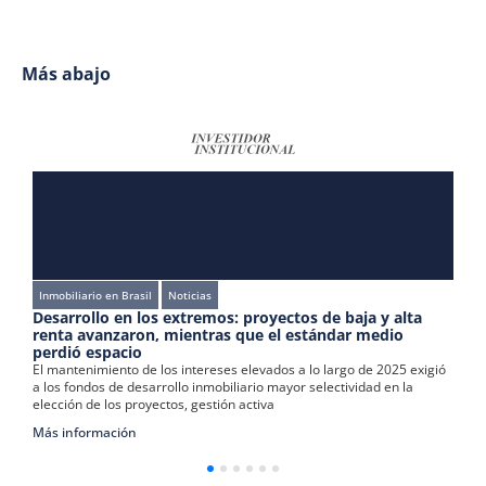
Más abajo
Inmobiliario en Brasil
Noticias
o
Desarrollo en los extremos: proyectos de baja y alta
I
renta avanzaron, mientras que el estándar medio
r
perdió espacio
E
ue
El mantenimiento de los intereses elevados a lo largo de 2025 exigió
m
a los fondos de desarrollo inmobiliario mayor selectividad en la
l
elección de los proyectos, gestión activa
M
Más información