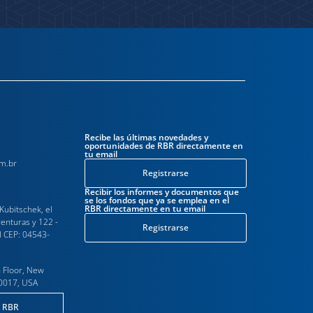
Recibe las últimas novedades y
oportunidades de RBR directamente en
tu email
m.br
Registrarse
Recibir los informes y documentos que
se los fondos que ya se emplea en el
RBR directamente en tu email
 Kubitschek, el
venturas y 122 -
Registrarse
il CEP: 04543-
 Floor, New
10017, USA
a RBR