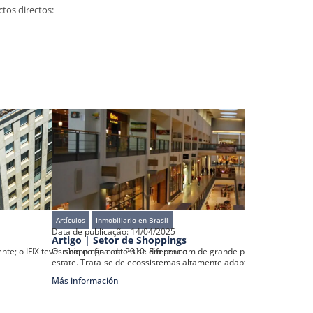
tos directos:
Artículos
Inmobiliario en Brasil
Artículos
Inmob
Data de publicação:
14/04/2025
Data de publica
Artigo | Setor de Shoppings
Artigo | Div
ente; o IFIX teve início no final de 2010. Em pouco
Os shoppings centers se diferenciam de grande parte dos demais at
Como o conceito
estate. Trata-se de ecossistemas altamente adaptáveis ao
FIIs, vamos des
Más información
Más informaci