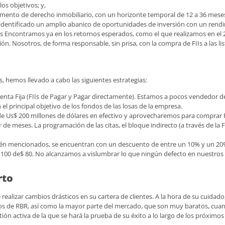
os objetivos; y,
mento de derecho inmobiliario, con un horizonte temporal de 12 a 36 mese
ha identificado un amplio abanico de oportunidades de inversión con un rend
s Encontramos ya en los retornos esperados, como el que realizamos en el 
ión. Nosotros, de forma responsable, sin prisa, con la compra de FIIs a las l
, hemos llevado a cabo las siguientes estrategias:
ta Fija (FIIs de Pagar y Pagar directamente). Estamos a pocos vendedor de r
n el principal objetivo de los fondos de las losas de la empresa.
 Us$ 200 millones de dólares en efectivo y aprovecharemos para comprar FII
 de meses. La programación de las citas, el bloque indirecto (a través de la FI
én mencionados, se encuentran con un descuento de entre un 10% y un 20%
$ 100 de$ 80. No alcanzamos a vislumbrar lo que ningún defecto en nuestros
rto
 realizar cambios drásticos en su cartera de clientes. A la hora de su cuidad
ondos de RBR, así como la mayor parte del mercado, que son muy baratos, cua
ón activa de la que se hará la prueba de su éxito a lo largo de los próximo