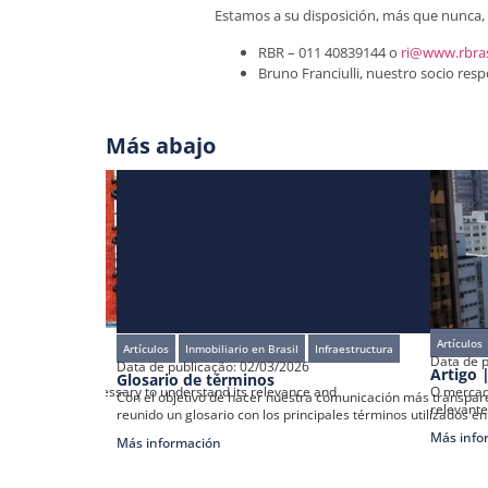
Estamos a su disposición, más que nunca, 
RBR – 011 40839144 o
ri@www.rbra
Bruno Franciulli, nuestro socio res
Más abajo
Artículos
Artículos
Inmobiliario en Brasil
Infraestructura
Data de p
Data de publicação:
02/03/2026
Estados Unidos
Artigo 
Glosario de términos
rso de
g market, it is necessary to understand its relevance and
O mercado
Con el objetivo de hacer nuestra comunicación más transpar
arket value
relevante
reunido un glosario con los principales términos utilizados e
Más info
Más información