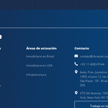
s
Áreas de actuación
Contacto
Inmobiliario en Brasil
contato@rbrasset.co
+55 11 4083-9144
Inmobiliario en USA
Avda. Pres. Juscelino
Infraestructura
1400, el piso 12, las 
São Paulo - SP - Bras
000
+
575 5th Avenue, 15th
York, New York, NY 
Trabaje en l