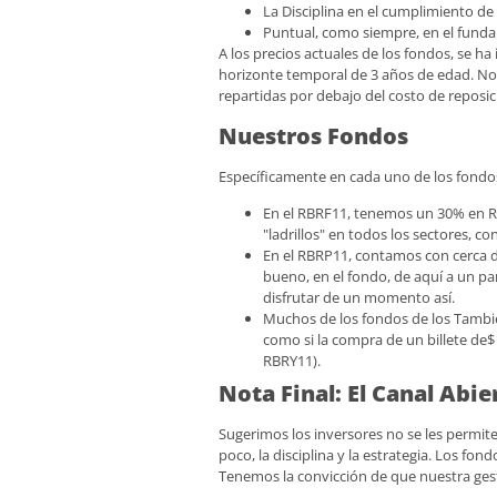
La Disciplina en el cumplimiento de l
Puntual, como siempre, en el funda
A los precios actuales de los fondos, se 
horizonte temporal de 3 años de edad. No
repartidas por debajo del costo de reposic
Nuestros Fondos
Específicamente en cada uno de los fondos
En el RBRF11, tenemos un 30% en Ren
"ladrillos" en todos los sectores, co
En el RBRP11, contamos con cerca de
bueno, en el fondo, de aquí a un par
disfrutar de un momento así.
Muchos de los fondos de los Tambi
como si la compra de un billete de
RBRY11).
Nota Final: El Canal Abie
Sugerimos los inversores no se les permite
poco, la disciplina y la estrategia. Los f
Tenemos la convicción de que nuestra gesti