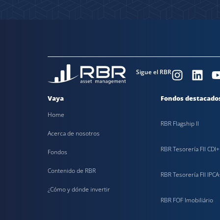
Sigue el RBR
Vaya
Fondos destacado
Home
RBR Flagship II
Acerca de nosotros
RBR Tesorería FII CDI+
Fondos
Contenido de RBR
RBR Tesorería FII IPCA
¿Cómo y dónde invertir
RBR FOF Imobiliário