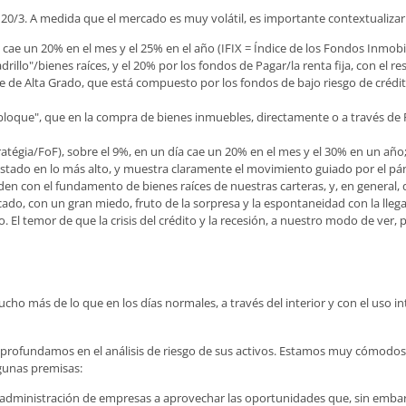
l 20/3. A medida que el mercado es muy volátil, es importante contextualiza
ía, cae un 20% en el mes y el 25% en el año (IFIX = Índice de los Fondos Inm
adrillo"/bienes raíces, y el 20% por los fondos de Pagar/la renta fija, con el r
de Alta Grado, que está compuesto por los fondos de bajo riesgo de crédito
oque", que en la compra de bienes inmuebles, directamente o a través de FI
tégia/FoF), sobre el 9%, en un día cae un 20% en el mes y el 30% en un año;
estado en lo más alto, y muestra claramente el movimiento guiado por el pán
nciden con el fundamento de bienes raíces de nuestras carteras, y, en general
cado, con un gran miedo, fruto de la sorpresa y la espontaneidad con la llegad
 El temor de que la crisis del crédito y la recesión, a nuestro modo de ver, 
o más de lo que en los días normales, a través del interior y con el uso in
aprofundamos en el análisis de riesgo de sus activos. Estamos muy cómodos 
lgunas premisas:
e administración de empresas a aprovechar las oportunidades que, sin embarg