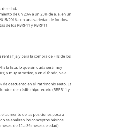
s de edad.
imiento de un 20% a un 25% de a. a. en un
2015/2016, con una variedad de fondos,
istas de los RBRF11 y RBRP11.
enta fija y para la compra de FIIs de los
s la lista, lo que sin duda será muy
Is) y muy atractivo, y en el fondo, va a
 de descuento en el Patrimonio Neto. Es
 fondos de crédito hipotecario (RBRR11 y
o, el aumento de las posiciones poco a
ndo se analizan los conceptos básicos.
s meses, de 12 a 36 meses de edad).