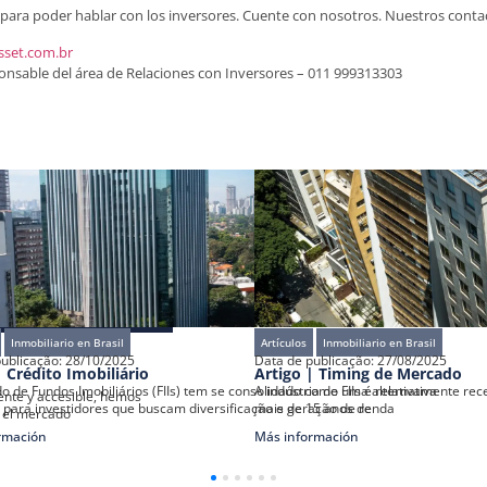
para poder hablar con los inversores. Cuente con nosotros. Nuestros contac
sset.com.br
ponsable del área de Relaciones con Inversores – 011 999313303
Inmobiliario en Brasil
Artículos
Inmobiliario en Brasil
ublicação:
28/10/2025
Data de publicação:
27/08/2025
| Crédito Imobiliário
Artigo | Timing de Mercado
 de Fundos Imobiliários (FIIs) tem se consolidado como uma alternativa
A indústria de FIIs é relativamente rec
ente y accesible, hemos
 para investidores que buscam diversificação e geração de renda
mais de 15 anos de
n el mercado
rmación
Más información