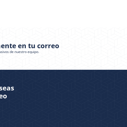
ente en tu correo
usivos de nuestro equipo.
eseas
eo