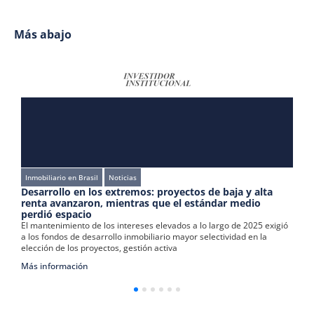
Más abajo
Inmobiliario en Brasil
Noticias
Desarrollo en los extremos: proyectos de baja y alta
F
renta avanzaron, mientras que el estándar medio
i
perdió espacio
L
El mantenimiento de los intereses elevados a lo largo de 2025 exigió
i
a los fondos de desarrollo inmobiliario mayor selectividad en la
i
elección de los proyectos, gestión activa
M
Más información