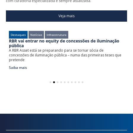
com curadoria especializada e sempre atualizada.
Veja mais
Destaques
Notícias
Infraestrutura
RBR vai entrar no equity de concessões de iluminação
R
pública
p
to
A RBR Asset está se preparando para se tornar sócia de
A
concessões de iluminação pública – numa das primeiras teses que
f
pretende
p
Saiba mais
S