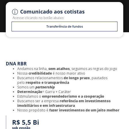
Comunicado aos cotistas
Acesse clicando no botão abaixo:
Transferência de fundos
DNA RBR
Andamos na linha,
sem atalhos
, seguimos as regras do jogo
Nossa
credibilidade
é nosso maior ativo
Buscamos relacionamentos
de longo prazo
, pautados
pelo
respeito e transparência
Somos um
partnership
Determinação
= Garra + Caráter
Estimulamos o
empreendedorismo e a cooperação
Buscamos ser a empresa
referência em investimentos
imobiliários e em infraestrutura
Nosso propósito é
fazer investimentos de um jeito melhor
R$ 5,5 Bi
sob gestão