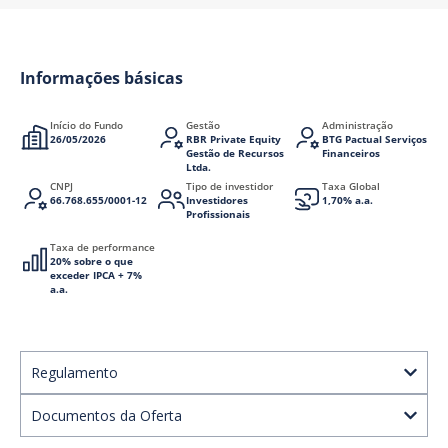
Informações básicas
Início do Fundo
Gestão
Administração
26/05/2026
RBR Private Equity
BTG Pactual Serviços
Gestão de Recursos
Financeiros
Ltda.
CNPJ
Tipo de investidor
Taxa Global
66.768.655/0001-12
Investidores
1,70% a.a.
Profissionais
Taxa de performance
20% sobre o que
exceder IPCA + 7%
a.a.
Regulamento
Documentos da Oferta