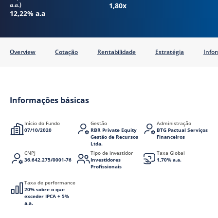
a.a.)
1,80x
12,22% a.a
Overview
Cotação
Rentabilidade
Estratégia
Info
Informações básicas
Início do Fundo
Gestão
Administração
07/10/2020
RBR Private Equity
BTG Pactual Serviços
Gestão de Recursos
Financeiros
Ltda.
CNPJ
Tipo de investidor
Taxa Global
36.642.275/0001-76
Investidores
1,70% a.a.
Profissionais
Taxa de performance
20% sobre o que
exceder IPCA + 5%
a.a.