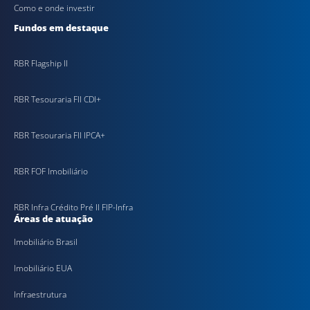
Como e onde investir
Fundos em destaque
RBR Flagship II
RBR Tesouraria FII CDI+
RBR Tesouraria FII IPCA+
RBR FOF Imobiliário
RBR Infra Crédito Pré II FIP-Infra
Áreas de atuação
Imobiliário Brasil
Imobiliário EUA
Infraestrutura