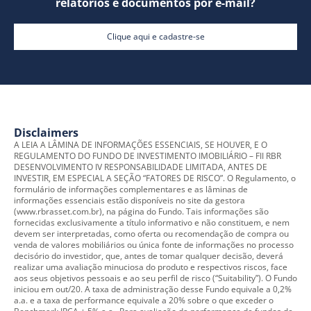
relatórios e documentos por e-mail?
Clique aqui e cadastre-se
Disclaimers
A LEIA A LÂMINA DE INFORMAÇÕES ESSENCIAIS, SE HOUVER, E O
REGULAMENTO DO FUNDO DE INVESTIMENTO IMOBILIÁRIO – FII RBR
DESENVOLVIMENTO IV RESPONSABILIDADE LIMITADA, ANTES DE
INVESTIR, EM ESPECIAL A SEÇÃO “FATORES DE RISCO”. O Regulamento, o
formulário de informações complementares e as lâminas de
informações essenciais estão disponíveis no site da gestora
(www.rbrasset.com.br), na página do Fundo. Tais informações são
fornecidas exclusivamente a título informativo e não constituem, e nem
devem ser interpretadas, como oferta ou recomendação de compra ou
venda de valores mobiliários ou única fonte de informações no processo
decisório do investidor, que, antes de tomar qualquer decisão, deverá
realizar uma avaliação minuciosa do produto e respectivos riscos, face
aos seus objetivos pessoais e ao seu perfil de risco (“Suitability”). O Fundo
iniciou em out/20. A taxa de administração desse Fundo equivale a 0,2%
a.a. e a taxa de performance equivale a 20% sobre o que exceder o