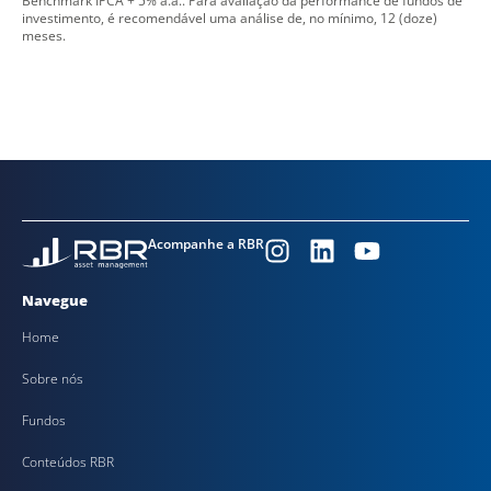
Benchmark IPCA + 5% a.a.. Para avaliação da performance de fundos de
investimento, é recomendável uma análise de, no mínimo, 12 (doze)
meses.
Acompanhe a RBR
Navegue
Home
Sobre nós
Fundos
Conteúdos RBR