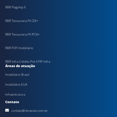
RBR Flagship II
RBR Tesouraria FII CDI+
RBR Tesouraria FII IPCA+
RBR FOF Imobiliário
RBR Infra Crédito Pré II FIP-Infra
Áreas de atuação
Imobiliário Brasil
Imobiliário EUA
Infraestrutura
Contato
contato@rbrasset.com.br