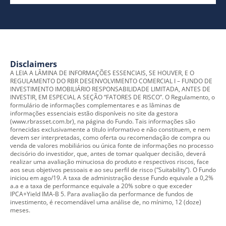
Disclaimers
A LEIA A LÂMINA DE INFORMAÇÕES ESSENCIAIS, SE HOUVER, E O
REGULAMENTO DO RBR DESENVOLVIMENTO COMERCIAL I – FUNDO DE
INVESTIMENTO IMOBILIÁRIO RESPONSABILIDADE LIMITADA, ANTES DE
INVESTIR, EM ESPECIAL A SEÇÃO “FATORES DE RISCO”. O Regulamento, o
formulário de informações complementares e as lâminas de
informações essenciais estão disponíveis no site da gestora
(www.rbrasset.com.br), na página do Fundo. Tais informações são
fornecidas exclusivamente a título informativo e não constituem, e nem
devem ser interpretadas, como oferta ou recomendação de compra ou
venda de valores mobiliários ou única fonte de informações no processo
decisório do investidor, que, antes de tomar qualquer decisão, deverá
realizar uma avaliação minuciosa do produto e respectivos riscos, face
aos seus objetivos pessoais e ao seu perfil de risco (“Suitability”). O Fundo
iniciou em ago/19. A taxa de administração desse Fundo equivale a 0,2%
a.a e a taxa de performance equivale a 20% sobre o que exceder
IPCA+Yield IMA-B 5. Para avaliação da performance de fundos de
investimento, é recomendável uma análise de, no mínimo, 12 (doze)
meses.