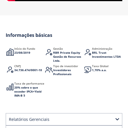
Informações básicas
Início do Fundo
Gestão
Administração
23/08/2019
RBR Private Equity
BRL Trust
Gestão de Recursos
Investimentos LTDA
Ltda.
CNPJ
Tipo de investidor
Taxa Global
34.736.474/0001-18
Investidores
1,70% a.a.
Profissionais
Taxa de performance
20% sobre o que
exceder IPCA+Yield
IMA-B 5
Relatórios Gerenciais