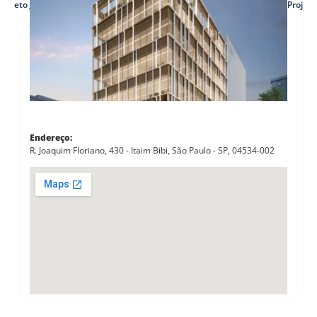
Projeto Joaquim Floriano (Itaim Bibi)
Projeto
Endereço:
R. Joaquim Floriano, 430 - Itaim Bibi, São Paulo - SP, 04534-002