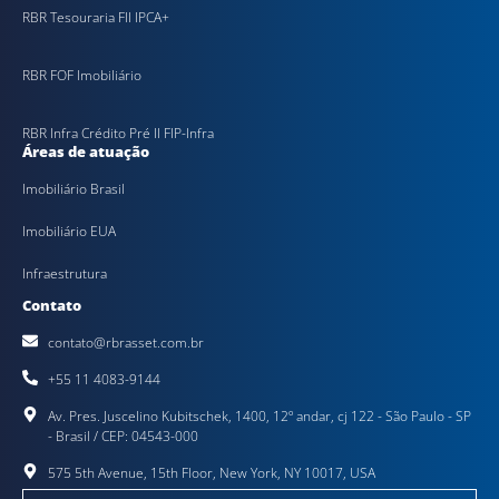
RBR Tesouraria FII IPCA+
RBR FOF Imobiliário
RBR Infra Crédito Pré II FIP-Infra
Áreas de atuação
Imobiliário Brasil
Imobiliário EUA
Infraestrutura
Contato
contato@rbrasset.com.br
+55 11 4083-9144
Av. Pres. Juscelino Kubitschek, 1400, 12º andar, cj 122 - São Paulo - SP
- Brasil / CEP: 04543-000
575 5th Avenue, 15th Floor, New York, NY 10017, USA