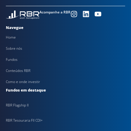
Acompanhe a RBR
Navegue
Home
Sobre nós
Fundos
Conteúdos RBR
Como e onde investir
Fundos em destaque
RBR Flagship II
RBR Tesouraria FII CDI+