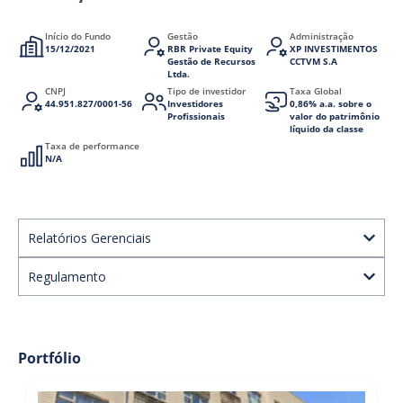
Início do Fundo
Gestão
Administração
15/12/2021
RBR Private Equity
XP INVESTIMENTOS
Gestão de Recursos
CCTVM S.A
Ltda.
CNPJ
Tipo de investidor
Taxa Global
44.951.827/0001-56
Investidores
0,86% a.a. sobre o
Profissionais
valor do patrimônio
líquido da classe
Taxa de performance
N/A
Relatórios Gerenciais
Regulamento
Portfólio