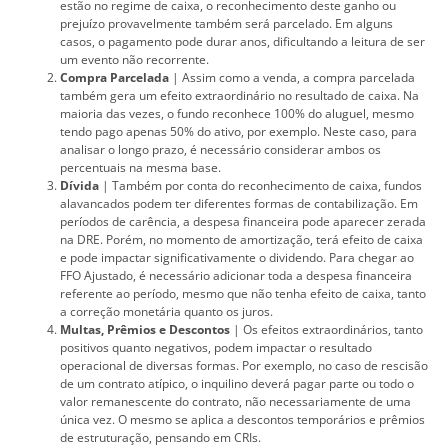
estão no regime de caixa, o reconhecimento deste ganho ou
prejuízo provavelmente também será parcelado. Em alguns
casos, o pagamento pode durar anos, dificultando a leitura de ser
um evento não recorrente.
Compra Parcelada
|
Assim como a venda, a compra parcelada
também gera um efeito extraordinário no resultado de caixa. Na
maioria das vezes, o fundo reconhece 100% do aluguel, mesmo
tendo pago apenas 50% do ativo, por exemplo. Neste caso, para
analisar o longo prazo, é necessário considerar ambos os
percentuais na mesma base.
Dívida
| Também por conta do reconhecimento de caixa, fundos
alavancados podem ter diferentes formas de contabilização. Em
períodos de carência, a despesa financeira pode aparecer zerada
na DRE. Porém, no momento de amortização, terá efeito de caixa
e pode impactar significativamente o dividendo. Para chegar ao
FFO Ajustado, é necessário adicionar toda a despesa financeira
referente ao período, mesmo que não tenha efeito de caixa, tanto
a correção monetária quanto os juros.
Multas, Prêmios e Descontos
| Os efeitos extraordinários, tanto
positivos quanto negativos, podem impactar o resultado
operacional de diversas formas. Por exemplo, no caso de rescisão
de um contrato atípico, o inquilino deverá pagar parte ou todo o
valor remanescente do contrato, não necessariamente de uma
única vez. O mesmo se aplica a descontos temporários e prêmios
de estruturação, pensando em CRIs.