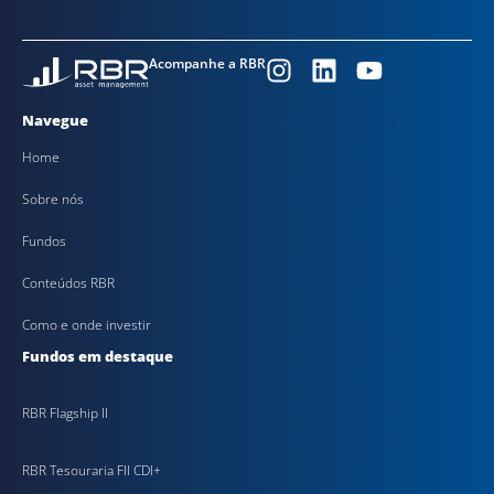
Acompanhe a RBR
Navegue
Home
Sobre nós
Fundos
Conteúdos RBR
Como e onde investir
Fundos em destaque
RBR Flagship II
RBR Tesouraria FII CDI+