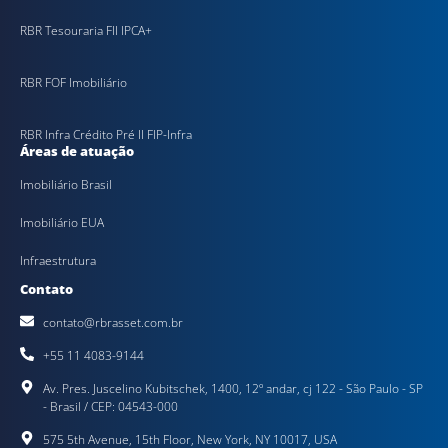
RBR Tesouraria FII IPCA+
RBR FOF Imobiliário
RBR Infra Crédito Pré II FIP-Infra
Áreas de atuação
Imobiliário Brasil
Imobiliário EUA
Infraestrutura
Contato
contato@rbrasset.com.br
+55 11 4083-9144
Av. Pres. Juscelino Kubitschek, 1400, 12º andar, cj 122 - São Paulo - SP
- Brasil / CEP: 04543-000
575 5th Avenue, 15th Floor, New York, NY 10017, USA