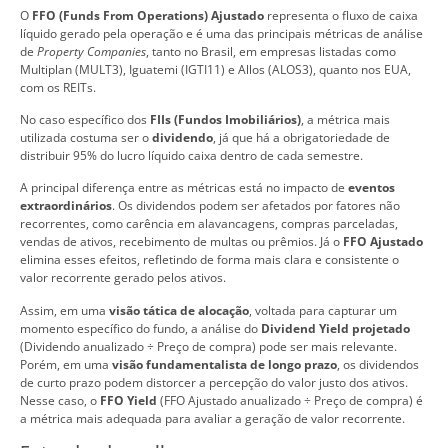
O
FFO (Funds From Operations) Ajustado
representa o fluxo de caixa
líquido gerado pela operação e é uma das principais métricas de análise
de
Property Companies
, tanto no Brasil, em empresas listadas como
Multiplan (MULT3), Iguatemi (IGTI11) e Allos (ALOS3), quanto nos EUA,
com os REITs.
No caso específico dos
FIIs (Fundos Imobiliários)
, a métrica mais
utilizada costuma ser o
dividendo
, já que há a obrigatoriedade de
distribuir 95% do lucro líquido caixa dentro de cada semestre.
A principal diferença entre as métricas está no impacto de
eventos
extraordinários
. Os dividendos podem ser afetados por fatores não
recorrentes, como carência em alavancagens, compras parceladas,
vendas de ativos, recebimento de multas ou prêmios. Já o
FFO Ajustado
elimina esses efeitos, refletindo de forma mais clara e consistente o
valor recorrente gerado pelos ativos.
Assim, em uma
visão tática de alocação
, voltada para capturar um
momento específico do fundo, a análise do
Dividend Yield projetado
(Dividendo anualizado ÷ Preço de compra) pode ser mais relevante.
Porém, em uma
visão fundamentalista de longo prazo
, os dividendos
de curto prazo podem distorcer a percepção do valor justo dos ativos.
Nesse caso, o
FFO Yield
(FFO Ajustado anualizado ÷ Preço de compra) é
a métrica mais adequada para avaliar a geração de valor recorrente.