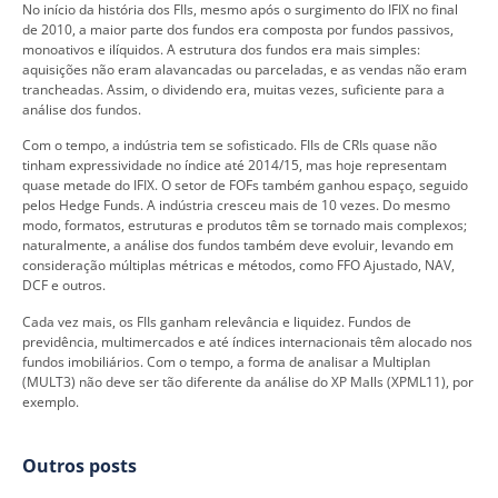
No início da história dos FIIs, mesmo após o surgimento do IFIX no final
de 2010, a maior parte dos fundos era composta por fundos passivos,
monoativos e ilíquidos. A estrutura dos fundos era mais simples:
aquisições não eram alavancadas ou parceladas, e as vendas não eram
trancheadas. Assim, o dividendo era, muitas vezes, suficiente para a
análise dos fundos.
Com o tempo, a indústria tem se sofisticado. FIIs de CRIs quase não
tinham expressividade no índice até 2014/15, mas hoje representam
quase metade do IFIX. O setor de FOFs também ganhou espaço, seguido
pelos Hedge Funds. A indústria cresceu mais de 10 vezes. Do mesmo
modo, formatos, estruturas e produtos têm se tornado mais complexos;
naturalmente, a análise dos fundos também deve evoluir, levando em
consideração múltiplas métricas e métodos, como FFO Ajustado, NAV,
DCF e outros.
Cada vez mais, os FIIs ganham relevância e liquidez. Fundos de
previdência, multimercados e até índices internacionais têm alocado nos
fundos imobiliários. Com o tempo, a forma de analisar a Multiplan
(MULT3) não deve ser tão diferente da análise do XP Malls (XPML11), por
exemplo.
Outros posts