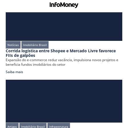
Notícias
Imobiliário Brasil
Corrida logística entre Shopee e Mercado Livre favorece
FIIs de galpões
Expansão do e-commerce reduz vacância, impulsiona novos projetos e
beneficia fundos imobiliários do setor
Saiba mais
Artigos
Imobiliário Brasil
Infraestrutura