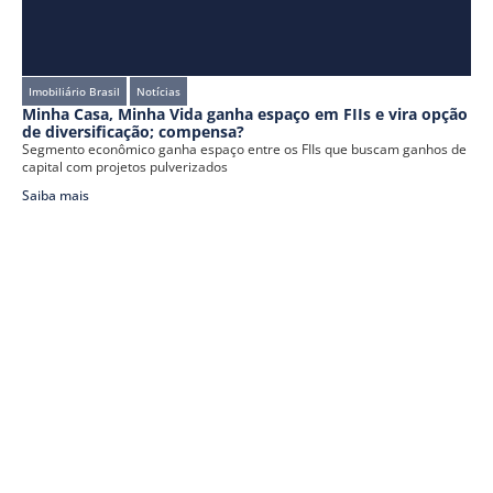
Imobiliário Brasil
Notícias
Minha Casa, Minha Vida ganha espaço em FIIs e vira opção
de diversificação; compensa?
Segmento econômico ganha espaço entre os FIIs que buscam ganhos de
capital com projetos pulverizados
Saiba mais
Sem categoria
Notícias
Imobiliário Brasil
FIIs vivem recuperação generalizada, e mudanças da CVM
podem dar ainda mais fôlego ao setor
Especialistas entendem que mudanças são positivas, mas sentem falta
da abordagem de pontos como o regime de distribuição