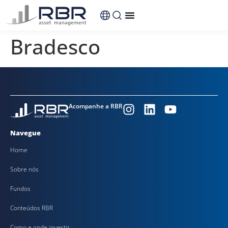
conteúdo
Bradesco
Acompanhe a RBR
Navegue
Home
Sobre nós
Fundos
Conteúdos RBR
Como e onde investir