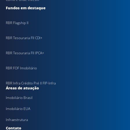
Fundos em destaque
RBR Flagship II
RBR Tesouraria FII CDI+
RBR Tesouraria FII IPCA+
RBR FOF Imobiliário
RBR Infra Crédito Pré II FIP-Infra
Áreas de atuação
Imobiliário Brasil
Imobiliário EUA
Infraestrutura
Contato