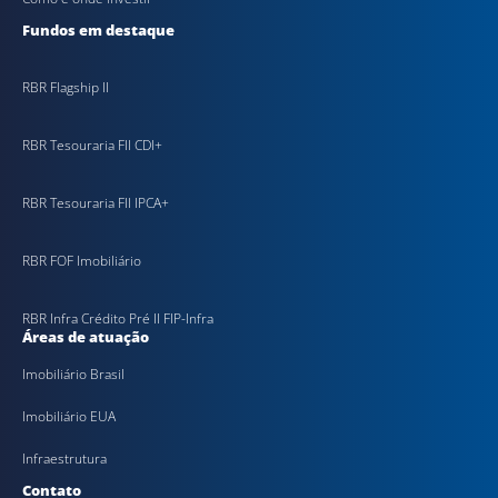
Fundos em destaque
RBR Flagship II
RBR Tesouraria FII CDI+
RBR Tesouraria FII IPCA+
RBR FOF Imobiliário
RBR Infra Crédito Pré II FIP-Infra
Áreas de atuação
Imobiliário Brasil
Imobiliário EUA
Infraestrutura
Contato