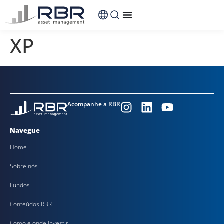
conteúdo
XP
Acompanhe a RBR
Navegue
Home
Sobre nós
Fundos
Conteúdos RBR
Como e onde investir